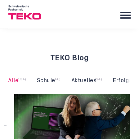
TEKO Blog
(134)
(46)
(24)
Alle
Schule
Aktuelles
Erfolgsge