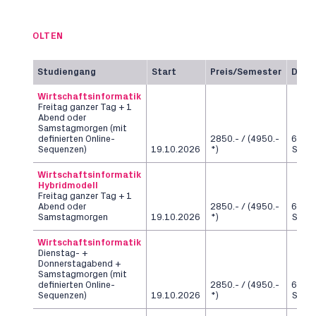
OLTEN
Studiengang
Start
Preis/Semester
Daue
Wirtschaftsinformatik
Freitag ganzer Tag + 1
Abend oder
Samstagmorgen (mit
definierten Online-
2850.- / (4950.-
6
Sequenzen)
19.10.2026
*)
Seme
Wirtschaftsinformatik
Hybridmodell
Freitag ganzer Tag + 1
Abend oder
2850.- / (4950.-
6
Samstagmorgen
19.10.2026
*)
Seme
Wirtschaftsinformatik
Dienstag- +
Donnerstagabend +
Samstagmorgen (mit
definierten Online-
2850.- / (4950.-
6
Sequenzen)
19.10.2026
*)
Seme