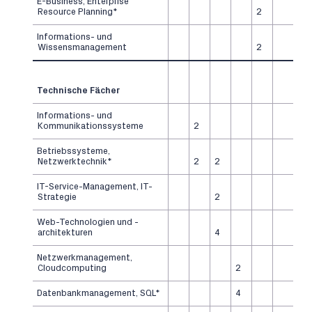
E-Business, Enterprise
Resource Planning*
2
Informations- und
Wissensmanagement
2
Technische Fächer
Informations- und
Kommunikationssysteme
2
Betriebssysteme,
Netzwerktechnik*
2
2
IT-Service-Management, IT-
Strategie
2
Web-Technologien und -
architekturen
4
Netzwerkmanagement,
Cloudcomputing
2
Datenbankmanagement, SQL*
4