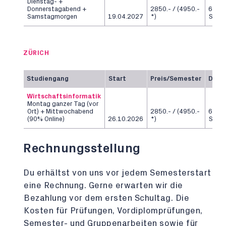
Dienstag- +
Donnerstagabend +
2850.- / (4950.-
6
Samstagmorgen
19.04.2027
*)
Seme
ZÜRICH
Studiengang
Start
Preis/Semester
Daue
Wirtschaftsinformatik
Montag ganzer Tag (vor
Ort) + Mittwochabend
2850.- / (4950.-
6
(90% Online)
26.10.2026
*)
Seme
Rechnungsstellung
Du erhältst von uns vor jedem Semesterstart
eine Rechnung. Gerne erwarten wir die
Bezahlung vor dem ersten Schultag. Die
Kosten für Prüfungen, Vordiplomprüfungen,
Semester- und Gruppenarbeiten sowie für