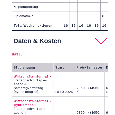
*Diplomprüfung
Diplomarbeit
6
Total Wochenlektionen
16
16
16
16
16
16
Daten & Kosten
BASEL
Studiengang
Start
Preis/Semester
Daue
Wirtschaftsinformatik
Freitagnachmittag +-
abend +
Samstagvormittag
2850.- / (4950.-
6
(hybrid möglich)
19.10.2026
*)
Seme
Wirtschaftsinformatik
Hybridmodell
Freitagnachmittag +-
abend +
2850.- / (4950.-
6