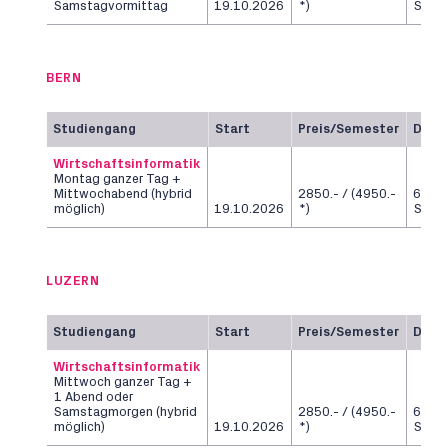
Samstagvormittag
19.10.2026
*)
Seme
BERN
Studiengang
Start
Preis/Semester
Daue
Wirtschaftsinformatik
Montag ganzer Tag +
Mittwochabend (hybrid
2850.- / (4950.-
6
möglich)
19.10.2026
*)
Seme
LUZERN
Studiengang
Start
Preis/Semester
Daue
Wirtschaftsinformatik
Mittwoch ganzer Tag +
1 Abend oder
Samstagmorgen (hybrid
2850.- / (4950.-
6
möglich)
19.10.2026
*)
Seme