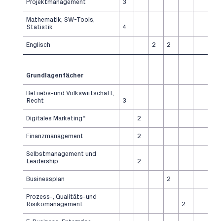
Projektmanagement
3
Mathematik, SW-Tools,
Statistik
4
Englisch
2
2
Grundlagenfächer
Betriebs-und Volkswirtschaft,
Recht
3
Digitales Marketing*
2
Finanzmanagement
2
Selbstmanagement und
Leadership
2
Businessplan
2
Prozess-, Qualitäts-und
Risikomanagement
2