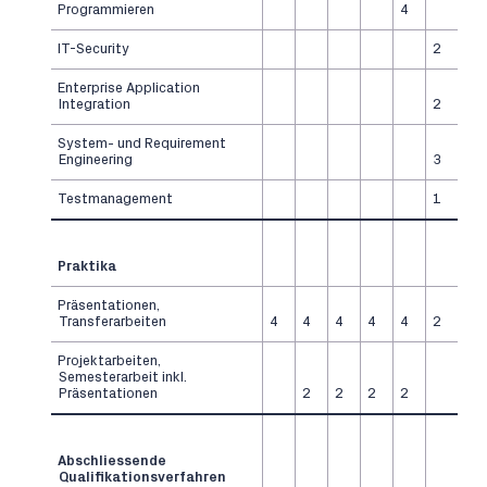
Programmieren
4
IT-Security
2
Enterprise Application
Integration
2
System- und Requirement
Engineering
3
Testmanagement
1
Praktika
Präsentationen,
Transferarbeiten
4
4
4
4
4
2
Projektarbeiten,
Semesterarbeit inkl.
Präsentationen
2
2
2
2
Abschliessende
Qualifikationsverfahren