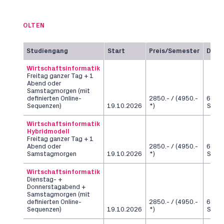
OLTEN
Studiengang
Start
Preis/Semester
Daue
Wirtschaftsinformatik
Freitag ganzer Tag + 1
Abend oder
Samstagmorgen (mit
definierten Online-
2850.- / (4950.-
6
Sequenzen)
19.10.2026
*)
Seme
Wirtschaftsinformatik
Hybridmodell
Freitag ganzer Tag + 1
Abend oder
2850.- / (4950.-
6
Samstagmorgen
19.10.2026
*)
Seme
Wirtschaftsinformatik
Dienstag- +
Donnerstagabend +
Samstagmorgen (mit
definierten Online-
2850.- / (4950.-
6
Sequenzen)
19.10.2026
*)
Seme