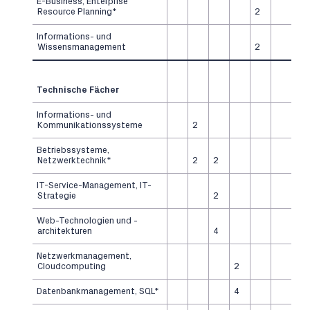
E-Business, Enterprise
Resource Planning*
2
Informations- und
Wissensmanagement
2
Technische Fächer
Informations- und
Kommunikationssysteme
2
Betriebssysteme,
Netzwerktechnik*
2
2
IT-Service-Management, IT-
Strategie
2
Web-Technologien und -
architekturen
4
Netzwerkmanagement,
Cloudcomputing
2
Datenbankmanagement, SQL*
4