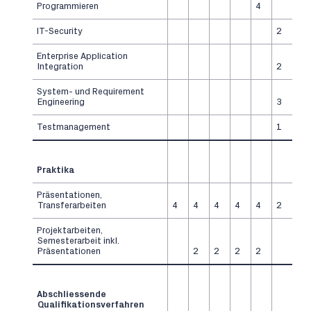
Programmieren
4
IT-Security
2
Enterprise Application
Integration
2
System- und Requirement
Engineering
3
Testmanagement
1
Praktika
Präsentationen,
Transferarbeiten
4
4
4
4
4
2
Projektarbeiten,
Semesterarbeit inkl.
Präsentationen
2
2
2
2
Abschliessende
Qualifikationsverfahren