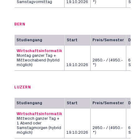
Samstagvormittag
19.10.2026
*)
Seme
BERN
Studiengang
Start
Preis/Semester
Daue
Wirtschaftsinformatik
Montag ganzer Tag +
Mittwochabend (hybrid
2850.- / (4950.-
6
möglich)
19.10.2026
*)
Seme
LUZERN
Studiengang
Start
Preis/Semester
Daue
Wirtschaftsinformatik
Mittwoch ganzer Tag +
1 Abend oder
Samstagmorgen (hybrid
2850.- / (4950.-
6
möglich)
19.10.2026
*)
Seme