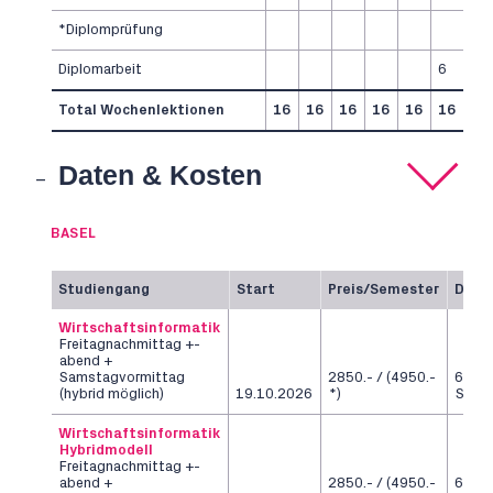
*Diplomprüfung
Diplomarbeit
6
Total Wochenlektionen
16
16
16
16
16
16
Daten & Kosten
BASEL
Studiengang
Start
Preis/Semester
Daue
Wirtschaftsinformatik
Freitagnachmittag +-
abend +
Samstagvormittag
2850.- / (4950.-
6
(hybrid möglich)
19.10.2026
*)
Seme
Wirtschaftsinformatik
Hybridmodell
Freitagnachmittag +-
abend +
2850.- / (4950.-
6