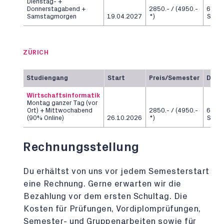
Dienstag- +
Donnerstagabend +
2850.- / (4950.-
6
Samstagmorgen
19.04.2027
*)
Seme
ZÜRICH
Studiengang
Start
Preis/Semester
Daue
Wirtschaftsinformatik
Montag ganzer Tag (vor
Ort) + Mittwochabend
2850.- / (4950.-
6
(90% Online)
26.10.2026
*)
Seme
Rechnungsstellung
Du erhältst von uns vor jedem Semesterstart
eine Rechnung. Gerne erwarten wir die
Bezahlung vor dem ersten Schultag. Die
Kosten für Prüfungen, Vordiplomprüfungen,
Semester- und Gruppenarbeiten sowie für