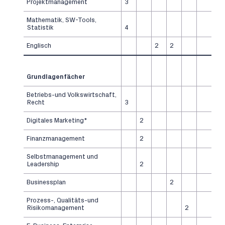
Projektmanagement
3
Mathematik, SW-Tools,
Statistik
4
Englisch
2
2
Grundlagenfächer
Betriebs-und Volkswirtschaft,
Recht
3
Digitales Marketing*
2
Finanzmanagement
2
Selbstmanagement und
Leadership
2
Businessplan
2
Prozess-, Qualitäts-und
Risikomanagement
2