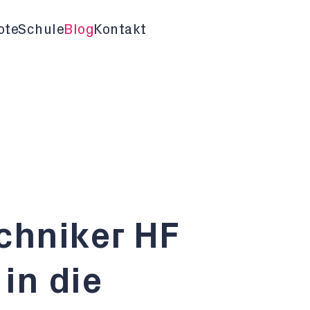
ote
Schule
Blog
Kontakt
echniker HF
 in die