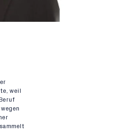
er
te, weil
Beruf
h wegen
ner
esammelt