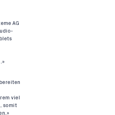
steme AG
Audio-
blets
.»
bereiten
rem viel
, somit
en.»