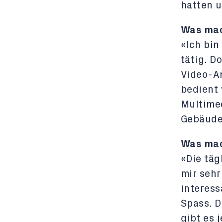
hatten 
Was mac
«Ich bin
tätig. D
Video-An
bedient 
Multime
Gebäude
Was mac
«Die tä
mir sehr
interess
Spass. D
gibt es 