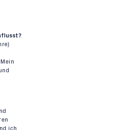
flusst?
hre)
 Mein
 und
und
ren
nd ich