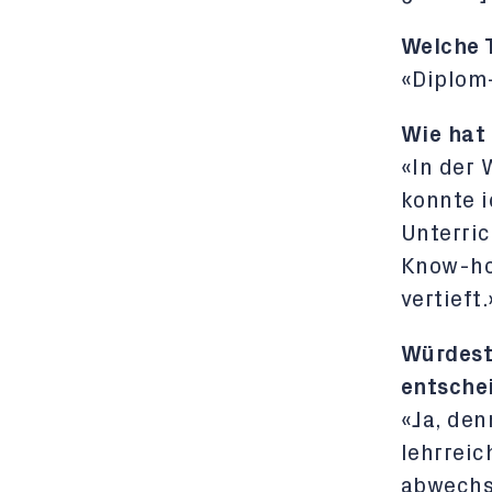
Welche 
«Diplom
Wie hat
«In der 
konnte i
Unterric
Know-ho
vertieft.
Würdest
entsche
«Ja, den
lehrreic
abwechsl