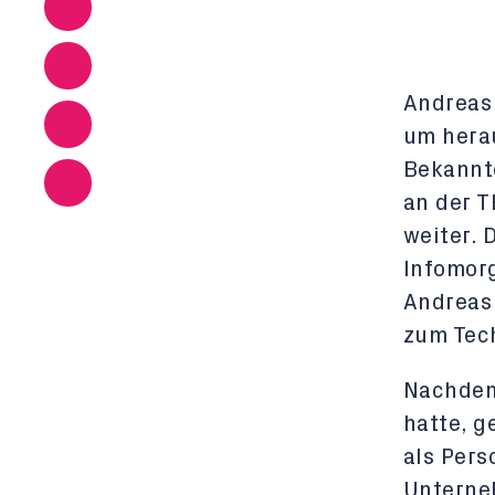
Andreas
um herau
Bekannt
an der T
weiter. 
Infomorg
Andreas 
zum Tec
Nachdem
hatte, g
als Pers
Unterneh