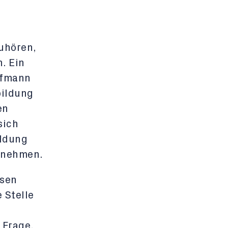
uhören,
. Ein
ufmann
bildung
en
sich
ildung
 nehmen.
ssen
 Stelle
 Frage,