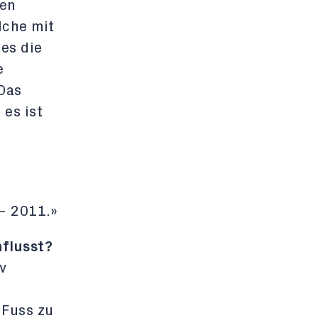
den
lche mit
es die
e
 Das
es ist
 – 2011.»
flusst?
v
Fuss zu