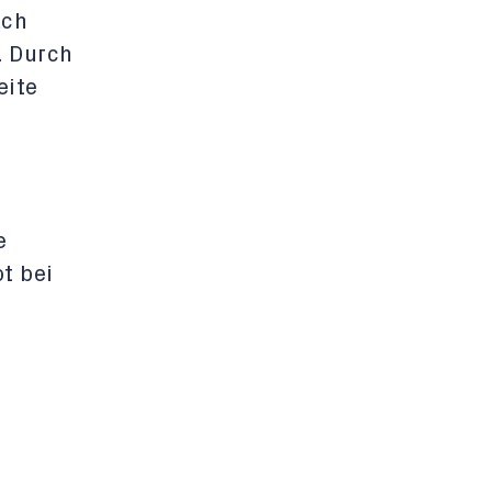
ach
. Durch
eite
e
t bei