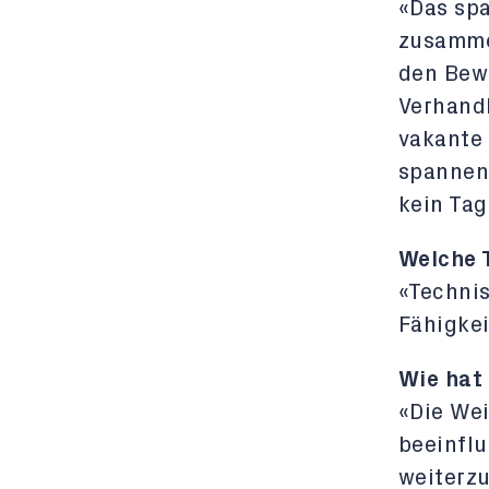
«Das sp
zusamme
den Bew
Verhandl
vakante 
spannend
kein Tag
Welche 
«Techni
Fähigkei
Wie hat
«Die Wei
beeinflu
weiterz