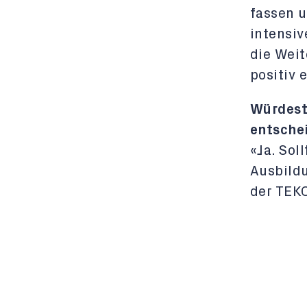
fassen 
intensiv
die Weit
positiv 
Würdest
entsche
«Ja. Sol
Ausbildu
der TEKO