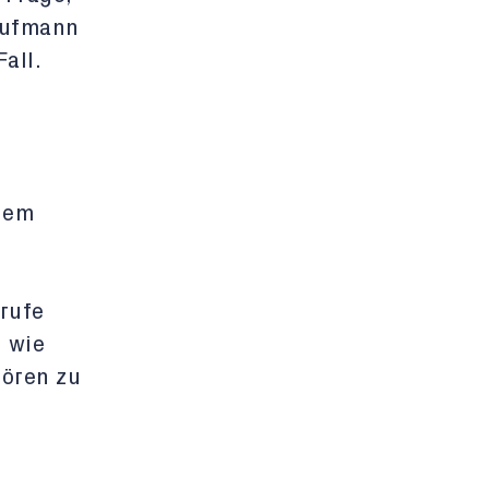
aufmann
all.
inem
rufe
n wie
hören zu