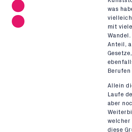
Kunststo
was habe
vielleic
mit viel
Wandel. 
Anteil, 
Gesetze,
ebenfall
Berufen
Allein d
Laufe de
aber noc
Weiterbi
welcher 
diese Gr