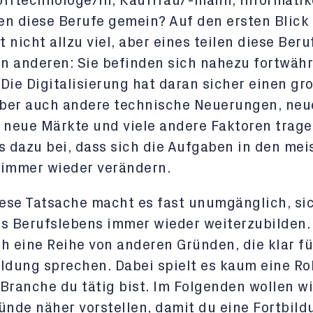
fftechnologe/in, Kauffrau/-mann, Informatik
n diese Berufe gemein? Auf den ersten Blick
ht nicht allzu viel, aber eines teilen diese Beru
en anderen: Sie befinden sich nahezu fortwäh
Die Digitalisierung hat daran sicher einen gr
aber auch andere technische Neuerungen, neu
 neue Märkte und viele andere Faktoren trag
s dazu bei, dass sich die Aufgaben in den mei
 immer wieder verändern.
iese Tatsache macht es fast unumgänglich, si
s Berufslebens immer wieder weiterzubilden. 
h eine Reihe von anderen Gründen, die klar fü
ldung sprechen. Dabei spielt es kaum eine Rol
Branche du tätig bist. Im Folgenden wollen wi
ünde näher vorstellen, damit du eine Fortbild