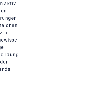
m aktiv
den
erungen
ereichen
zite
 gewisse
ge
rbildung
 den
rends