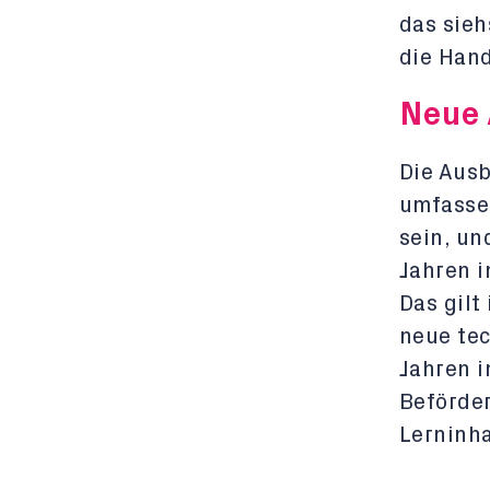
das sieh
die Han
Neue 
Die Ausb
umfassen
sein, un
Jahren i
Das gilt
neue te
Jahren i
Beförde
Lerninha