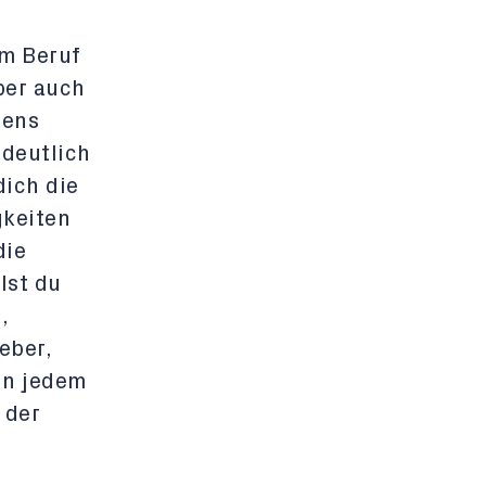
im Beruf
ber auch
sens
deutlich
ich die
gkeiten
die
lst du
,
eber,
In jedem
 der