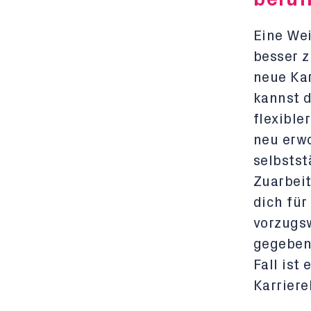
Eine Wei
besser z
neue Ka
kannst 
flexible
neu erw
selbstst
Zuarbeit
dich für
vorzugsw
gegeben
Fall ist
Karriere