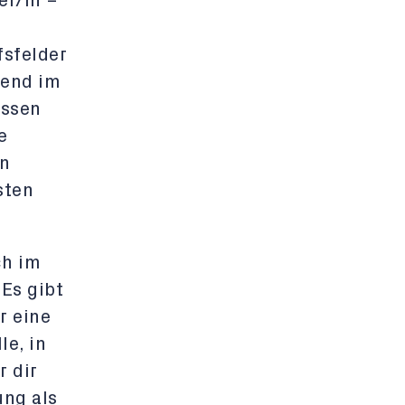
er/in –
fsfelder
rend im
ossen
e
en
sten
ch im
Es gibt
r eine
le, in
r dir
ung als