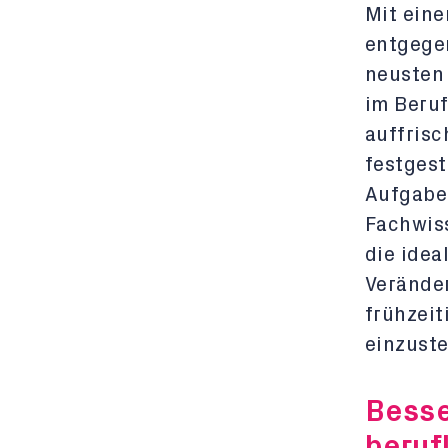
Mit eine
entgegen
neusten 
im Beruf
auffrisc
festgest
Aufgaben
Fachwiss
die idea
Veränder
frühzeit
einzuste
Besse
beruf