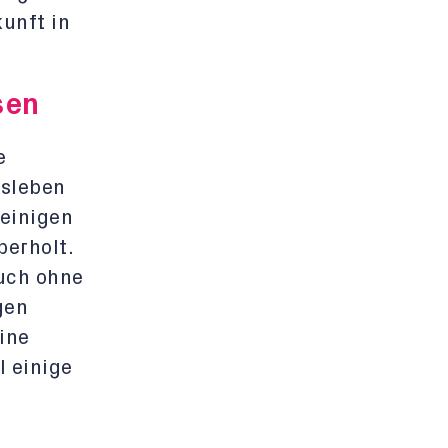
kunft in
sen
e
fsleben
 einigen
berholt.
auch ohne
gen
ine
 einige