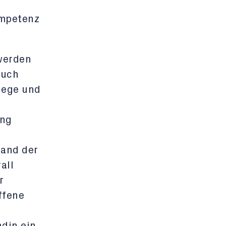
ompetenz
werden
auch
lege und
ung
land der
all
r
ffene
ndin ein