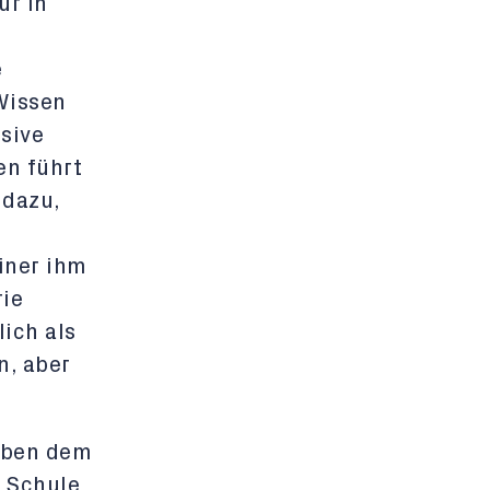
ur in
e
Wissen
sive
en führt
 dazu,
iner ihm
rie
ich als
n, aber
eben dem
e Schule