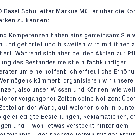
 Basel Schulleiter Markus Müller über die K
ärken zu kennen:
und Kompetenzen haben eins gemeinsam: Sie 
 und gehortet und bisweilen wird mit ihnen 
ert. Während sich aber bei den Aktien zur Pf
rung des Bestandes meist ein fachkundiger
rater um eine hoffentlich erfreuliche Erhöh
 Vermögens kümmert, organisieren wir unsere
nzen, also unser Wissen und Können, wie wei
teher vergangener Zeiten seine Notizen: Über
ettel an der Wand, auf welchen sich in bunte
lge erledigte Bestellungen, Reklamationen, o
gen und – wohl etwas versteckt hinter dem
erzeichnis – der nächste Termin mit der Freu