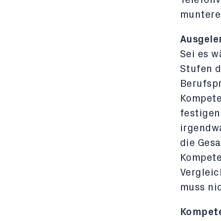
munteres
Ausgele
Sei es 
Stufen 
Berufspr
Kompete
festigen
irgendwa
die Ges
Kompete
Vergleic
muss nic
Kompete