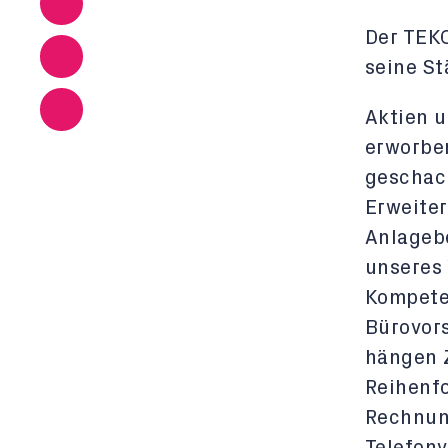
Der TEKO
seine St
Aktien 
erworben
geschach
Erweite
Anlagebe
unseres
Kompete
Bürovors
hängen Z
Reihenfo
Rechnun
Telefonv