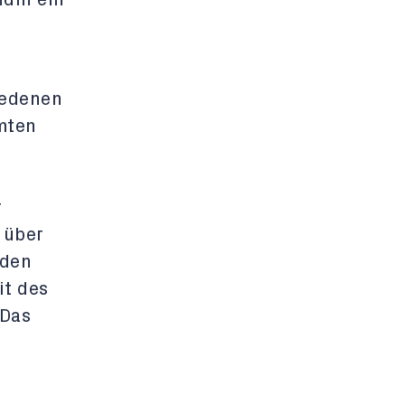
iedenen
mten
u
r
 über
nden
it des
 Das