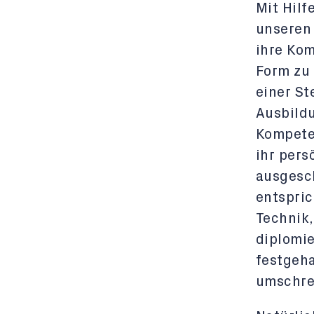
Mit Hilf
unseren 
ihre Ko
Form zu 
einer S
Ausbildu
Kompeten
ihr pers
ausgesch
entspri
Technik,
diplomie
festgeh
umschre