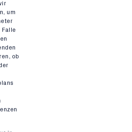
wir
en, um
neter
 Falle
zen
denden
ren, ob
der
plans
n
tenzen