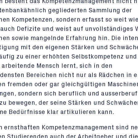
ch besteht das Kompetenzmanagement nicht n
atenbankähnlich gegliederten Sammlung der
nen Kompetenzen, sondern erfasst so weit wi
auch Defizite und weist auf unvollständiges 
en sowie mangelnde Erfahrung hin. Die inten
tigung mit den eigenen Stärken und Schwäch
äufig zu einer erhöhten Selbstkompetenz und
 arbeitende Mensch lernt, sich in den
densten Bereichen nicht nur als Rädchen in e
n fremden oder gar gleichgültigen Maschine
ngen, sondern sich beruflich und ausserberufl
zu bewegen, der seine Stärken und Schwäche
ne Bedürfnisse klar artikulieren kann.
m ernsthaften Kompetenzmanagement sind n
en Studierenden auch der Arbeitgeber und di