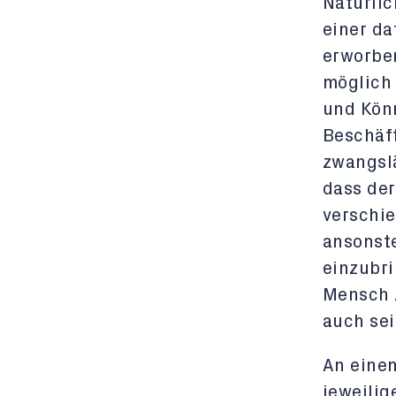
Natürli
einer d
erworbe
möglich 
und Könn
Beschäf
zwangsl
dass der
verschie
ansonste
einzubri
Mensch 
auch sei
An eine
jeweilig