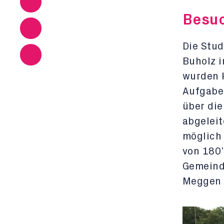
Besuc
Die Stu
Buholz i
wurden 
Aufgabe
über di
abgeleit
möglich 
von 180
Gemeinde
Meggen 