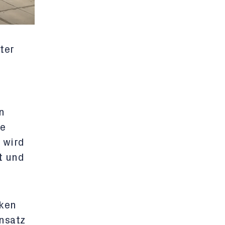
ter
n
fe
, wird
t und
nken
nsatz