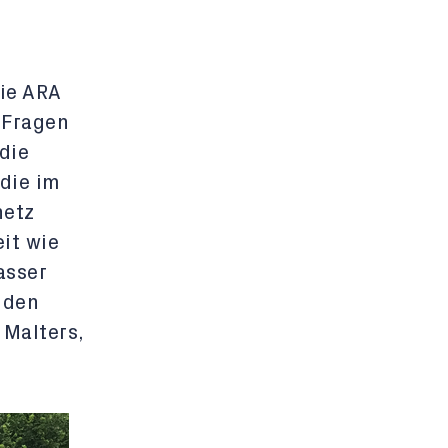
ie ARA
 Fragen
die
die im
netz
it wie
asser
 den
 Malters,