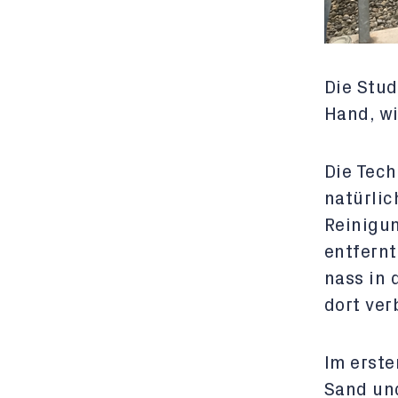
Die Stud
Hand, wi
Die Tec
natürlic
Reinigu
entfernt
nass in 
dort ver
Im erste
Sand und