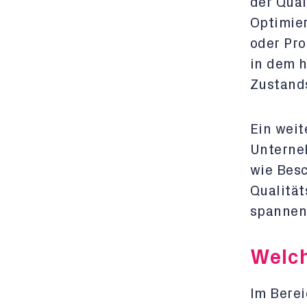
der Qual
Optimier
oder Pro
in dem h
Zustands
Ein weit
Unterne
wie Besc
Qualität
spannen
Welch
Im Bere