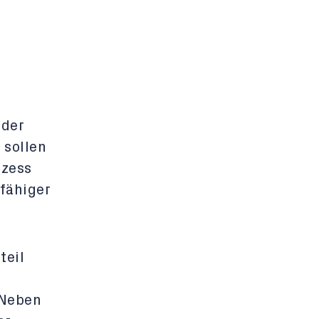
 der
 sollen
ozess
fähiger
teil
 Neben