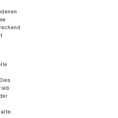
iedenen
ise
prechend
t
lle
Dies
rieb
der
alte.