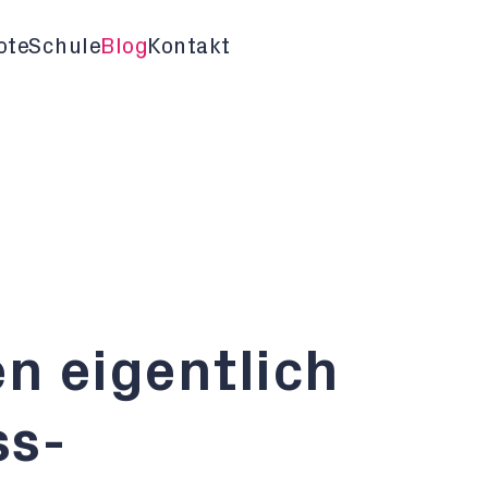
ote
Schule
Blog
Kontakt
 eigentlich
ss-