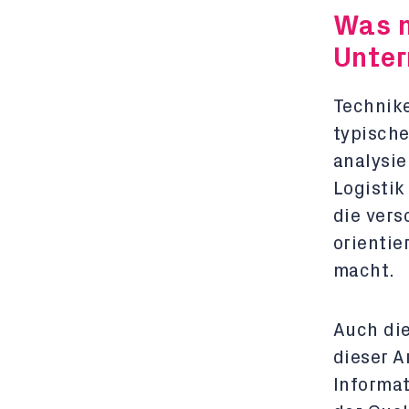
Was m
Unte
Technik
typische
analysie
Logistik
die vers
orienti
macht.
Auch die
dieser A
Informat