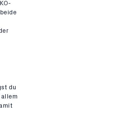
EKO-
 beide
der
gst du
 allem
amit