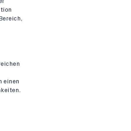
er
tion
Bereich,
reichen
m einen
hkeiten.