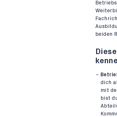
Betriebs
Weiterbi
Fachric
Ausbildu
beiden 
Diese
kenne
Betrie
dich a
mit de
bist d
Abteil
Kommu