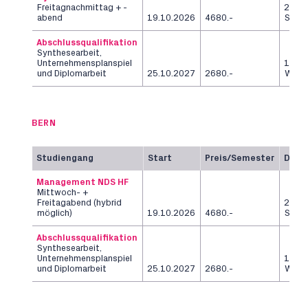
Freitagnachmittag + -
2
abend
19.10.2026
4680.-
Seme
Abschlussqualifikation
Synthesearbeit,
Unternehmensplanspiel
12
und Diplomarbeit
25.10.2027
2680.-
Woch
BERN
Studiengang
Start
Preis/Semester
Daue
Management NDS HF
Mittwoch- +
Freitagabend (hybrid
2
möglich)
19.10.2026
4680.-
Seme
Abschlussqualifikation
Synthesearbeit,
Unternehmensplanspiel
12
und Diplomarbeit
25.10.2027
2680.-
Woch