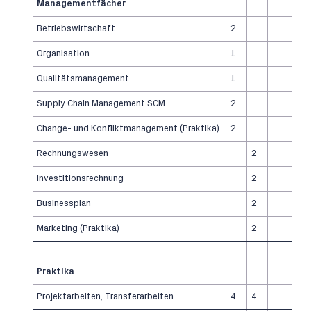
Managementfächer
Betriebswirtschaft
2
Organisation
1
Qualitätsmanagement
1
Supply Chain Management SCM
2
Change- und Konfliktmanagement (Praktika)
2
Rechnungswesen
2
Investitionsrechnung
2
Businessplan
2
Marketing (Praktika)
2
Praktika
Projektarbeiten, Transferarbeiten
4
4