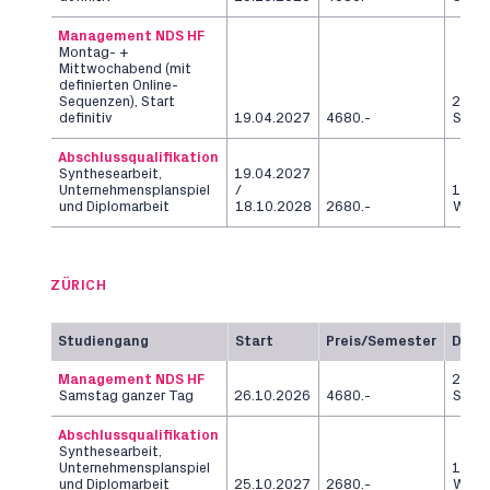
Management NDS HF
Montag- +
Mittwochabend (mit
definierten Online-
Sequenzen), Start
2
definitiv
19.04.2027
4680.-
Seme
Abschlussqualifikation
Synthesearbeit,
19.04.2027
Unternehmensplanspiel
/
12
und Diplomarbeit
18.10.2028
2680.-
Woch
ZÜRICH
Studiengang
Start
Preis/Semester
Daue
Management NDS HF
2
Samstag ganzer Tag
26.10.2026
4680.-
Seme
Abschlussqualifikation
Synthesearbeit,
Unternehmensplanspiel
12
und Diplomarbeit
25.10.2027
2680.-
Woch