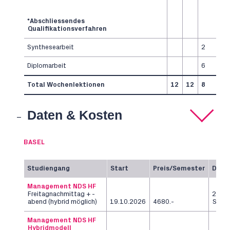
*Abschliessendes
Qualifikationsverfahren
Synthesearbeit
2
Diplomarbeit
6
Total Wochenlektionen
12
12
8
Daten & Kosten
BASEL
Studiengang
Start
Preis/Semester
Daue
Management NDS HF
Freitagnachmittag + -
2
abend (hybrid möglich)
19.10.2026
4680.-
Seme
Management NDS HF
Hybridmodell