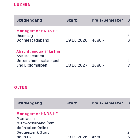
LUZERN
Studiengang
Start
Preis/Semester
Daue
Management NDS HF
Dienstag- +
2
Donnerstagabend
19.10.2026
4680.-
Seme
Abschlussqualifikation
Synthesearbeit,
Unternehmensplanspiel
12
und Diplomarbeit
18.10.2027
2680.-
Woch
OLTEN
Studiengang
Start
Preis/Semester
Daue
Management NDS HF
Montag- +
Mittwochabend (mit
definierten Online-
Sequenzen), Start
2
definitiv
19.10.2026
4680.-
Seme