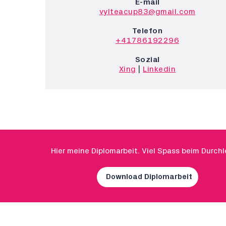
E-mail
vylteacup83@gmail.com
Telefon
+41786192296
Sozial
Xing
|
Linkedin
Hier meine Diplomarbeit. Viel Spass beim Durchl
Download Diplomarbeit