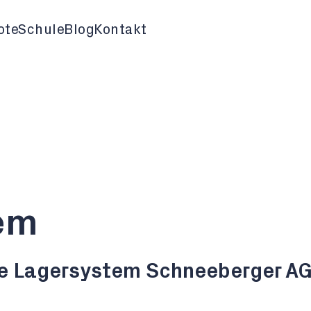
ote
Schule
Blog
Kontakt
em
e Lagersystem Schneeberger A