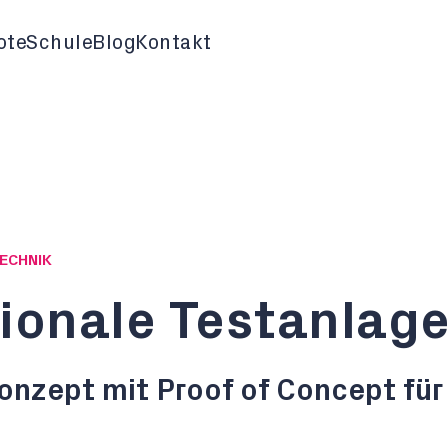
ote
Schule
Blog
Kontakt
TECHNIK
ionale Testanlag
nzept mit Proof of Concept für 