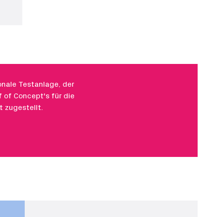
onale Testanlage, der
of Concept's für die
 zugestellt.