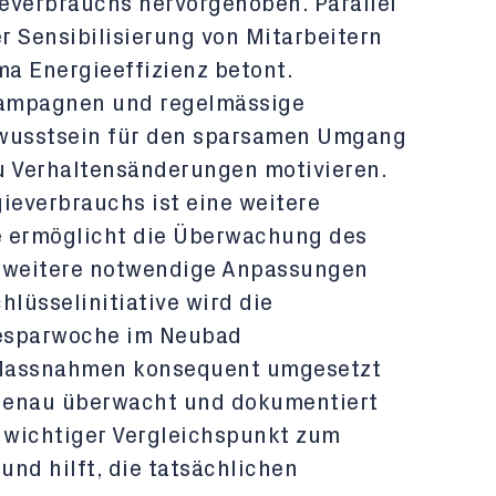
everbrauchs hervorgehoben. Parallel
r Sensibilisierung von Mitarbeitern
a Energieeffizienz betont.
kampagnen und regelmässige
ewusstsein für den sparsamen Umgang
u Verhaltensänderungen motivieren.
everbrauchs ist eine weitere
e ermöglicht die Überwachung des
ei weitere notwendige Anpassungen
hlüsselinitiative wird die
iesparwoche im Neubad
e Massnahmen konsequent umgesetzt
genau überwacht und dokumentiert
s wichtiger Vergleichspunkt zum
nd hilft, die tatsächlichen