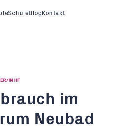
ote
Schule
Blog
Kontakt
ER/IN HF
rbrauch im
trum Neubad