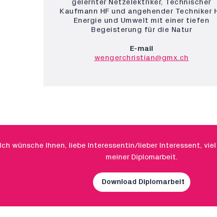
gelernter Netzelektriker, Technischer
Kaufmann HF und angehender Techniker 
Energie und Umwelt mit einer tiefen
Begeisterung für die Natur
E-mail
wengerchristian@gmx.ch
Ich wünsche Ihnen, liebe Interessentin/lieber Interessent, vie
meiner Diplomarbeit.
Download Diplomarbeit