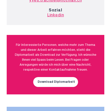
yves.trachsel@hotmail.ch
Sozial
Linkedin
Für Interessierte Personen, welche mehr zum Thema
und dieser Arbeit erfahren möchten, steht die
Diplomarbeit als Download zur Verfügung. Ich wünsche
Ihnen viel Spass beim Lesen. Bei Fragen oder
Anregungen würde ich mich über eine Nachricht,
respektive einer Kontaktaufnahme freuen.
Download Diplomarbeit