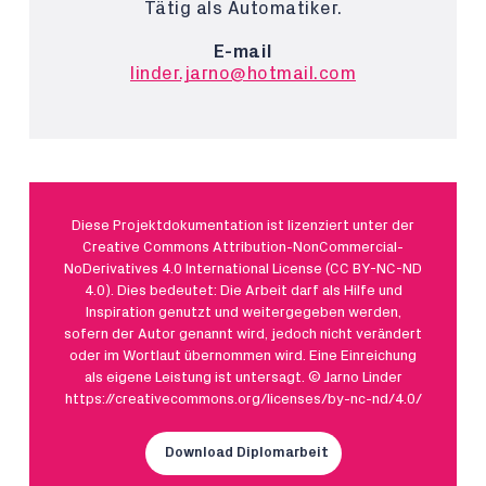
Tätig als Automatiker.
E-mail
linder.jarno@hotmail.com
Diese Projektdokumentation ist lizenziert unter der
Creative Commons Attribution-NonCommercial-
NoDerivatives 4.0 International License (CC BY-NC-ND
4.0). Dies bedeutet: Die Arbeit darf als Hilfe und
Inspiration genutzt und weitergegeben werden,
sofern der Autor genannt wird, jedoch nicht verändert
oder im Wortlaut übernommen wird. Eine Einreichung
als eigene Leistung ist untersagt. © Jarno Linder
https://creativecommons.org/licenses/by-nc-nd/4.0/
Download Diplomarbeit