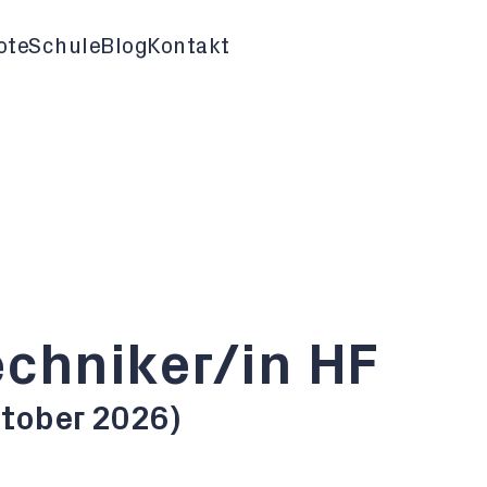
ote
Schule
Blog
Kontakt
echniker/in HF
ktober 2026)