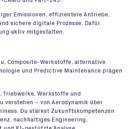
t-CAMO und Part-145.
iger Emissionen, effizientere Antriebe,
nd sichere digitale Prozesse. Dafür
ng aktiv mitgestalten.
u, Composite-Werkstoffe, alternative
nologie und Predictive Maintenance prägen
, Triebwerke, Werkstoffe und
 verstehen – von Aerodynamik über
thiness. Du stärkst Zukunftskompetenzen
nz, nachhaltiges Engineering,
 und KI-gestützte Analyse.