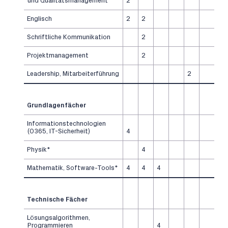
und Qualitätsmanagement
2
Englisch
2
2
Schriftliche Kommunikation
2
Projektmanagement
2
Leadership, Mitarbeiterführung
2
Grundlagenfächer
Informationstechnologien
(O365, IT-Sicherheit)
4
Physik*
4
Mathematik, Software-Tools*
4
4
4
Technische Fächer
Lösungsalgorithmen,
Programmieren
4