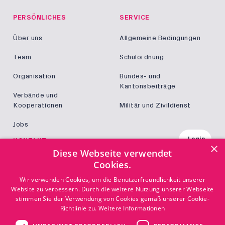
PERSÖNLICHES
SERVICE
Über uns
Allgemeine Bedingungen
Team
Schulordnung
Organisation
Bundes- und
Kantonsbeiträge
Verbände und
Kooperationen
Militär und Zivildienst
Jobs
Login
KONTAKT
×
Diese Webseite verwendet
Kontakt
Cookies.
Wir verwenden Cookies, um die Benutzerfreundlichkeit unserer
Website zu verbessern. Durch die weitere Nutzung unserer Webseite
stimmen Sie der Verwendung von Cookies gemäß unserer Cookie-
Richtlinie zu.
Weitere Informationen
© Copyright TEKO