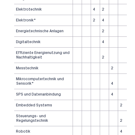
Elektrotechnik
4
2
Elektronik*
2
4
Energietechnische Anlagen
2
Digitaltechnik
4
Effiziente Energienutzung und
Nachhaltigkeit
2
Messtechnik
2
Mikrocomputertechnik und
Sensorik*
4
SPS und Datenanbindung
4
Embedded Systems
2
Steuerungs- und
Regelungstechnik
2
Robotik
4