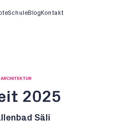
ote
Schule
Blog
Kontakt
G ARCHITEKTUR
eit 2025
lenbad Säli