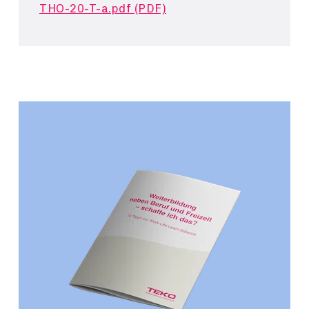
THO-20-T-a.pdf (PDF)