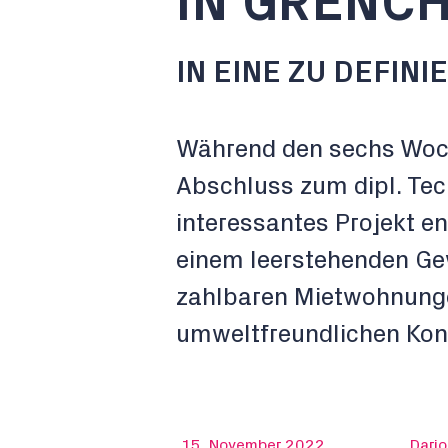
IN GRENC
IN EINE ZU DEFI
Während den sechs Woch
Abschluss zum dipl. Tec
interessantes Projekt en
einem leerstehenden Gew
zahlbaren Mietwohnunge
umweltfreundlichen Kon
15. November 2022
Dario