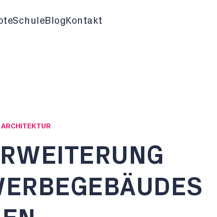
ote
Schule
Blog
Kontakt
G ARCHITEKTUR
ERWEITERUNG
WERBEGEBÄUDES