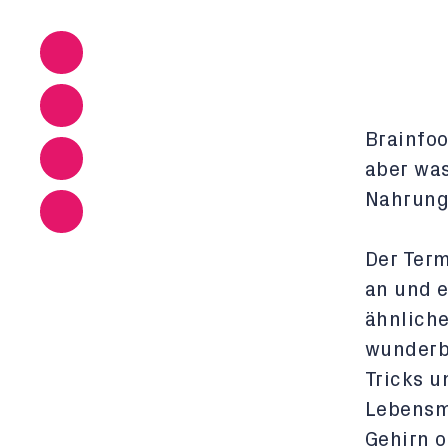
Brainfoo
aber was
Nahrungs
Der Term
an und e
ähnliche
wunderb
Tricks u
Lebensm
Gehirn o