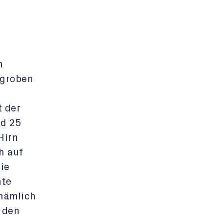
n
 groben
t der
nd 25
Hirn
h auf
ie
hte
 nämlich
 den