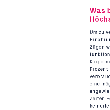
Was b
Höchs
Um zu ve
Ernährun
Zügen w
funktion
Körperm
Prozent 
verbrauc
eine mög
angewies
Zeiten F
keinerle