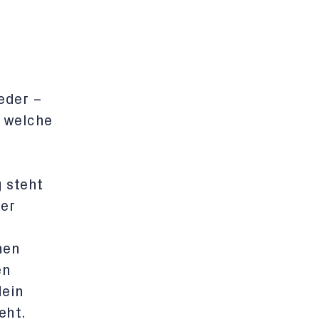
eder –
d welche
g steht
der
hen
en
dein
eht.