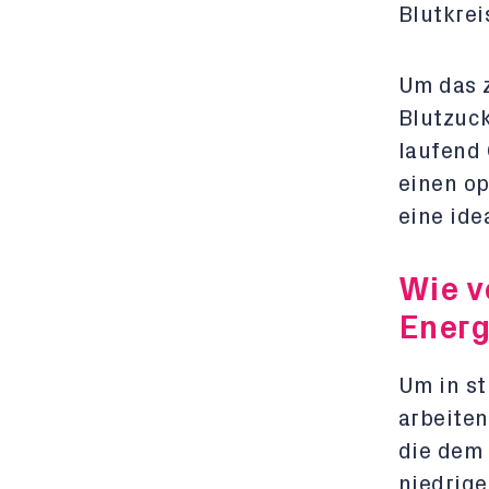
Blutkrei
Um das z
Blutzuck
laufend 
einen op
eine ide
Wie v
Energ
Um in st
arbeiten
die dem 
niedrige