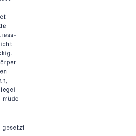
e
et.
de
tress-
icht
ckig.
Körper
nen
an,
piegel
d müde
e gesetzt