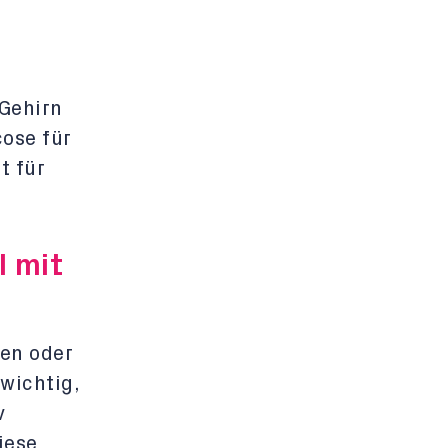
 Gehirn
cose für
t für
l mit
nen oder
wichtig,
v
iese