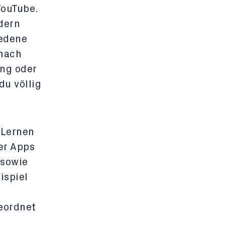
YouTube.
dern
iedene
 nach
ung oder
du völlig
 Lernen
ser Apps
 sowie
ispiel
eordnet