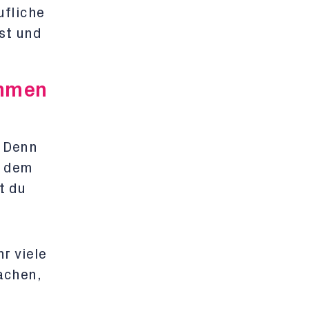
ufliche
st und
ehmen
. Denn
r dem
t du
r viele
achen,