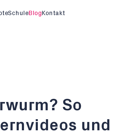
ote
Schule
Blog
Kontakt
erwurm? So
Lernvideos und