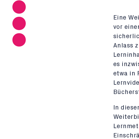
Eine Wei
vor eine
sicherli
Anlass z
Lerninha
es inzwi
etwa in 
Lernvide
Büchers
In diese
Weiterbi
Lernmet
Einschrä