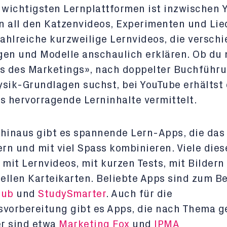
 wichtigsten Lernplattformen ist inzwischen 
 all den Katzenvideos, Experimenten und Lie
zahlreiche kurzweilige Lernvideos, die versch
gen und Modelle anschaulich erklären. Ob du
s des Marketings», nach doppelter Buchführ
sik-Grundlagen suchst, bei YouTube erhältst 
s hervorragende Lerninhalte vermittelt.
hinaus gibt es spannende Lern-Apps, die das
ern und mit viel Spass kombinieren. Viele die
 mit Lernvideos, mit kurzen Tests, mit Bildern
uellen Karteikarten. Beliebte Apps sind zum Be
lub
und
StudySmarter
. Auch für die
vorbereitung gibt es Apps, die nach Thema g
er sind etwa
Marketing Fox
und
IPMA