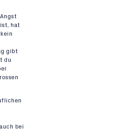
 Angst
st, hat
 kein
g gibt
t du
ber
grossen
uflichen
 auch bei