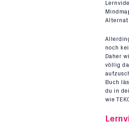
Lernvide
Mindmaps
Alternat
Allerdin
noch kei
Daher wi
völlig d
aufzusch
Buch läs
du in de
wie TEKO
Lernv