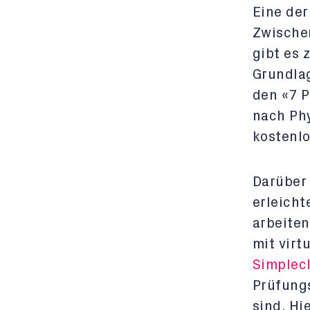
Eine der
Zwischen
gibt es 
Grundla
den «7 P
nach Phy
kostenlo
Darüber 
erleicht
arbeiten
mit virt
Simplec
Prüfungs
sind. Hi