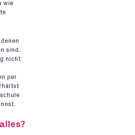
n wie
te
u denen
n sind.
g nicht
en per
rhältst
hschule
annst.
alles?