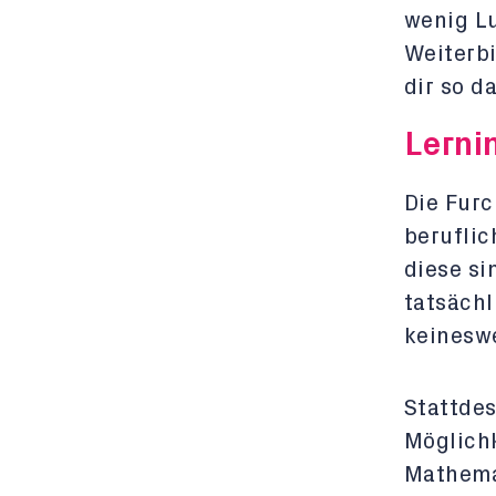
wenig Lu
Weiterbi
dir so d
Lerni
Die Furc
berufli
diese si
tatsächl
keinesw
Stattdes
Möglichk
Mathema