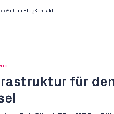
ote
Schule
Blog
Kontakt
N HF
frastruktur für de
sel