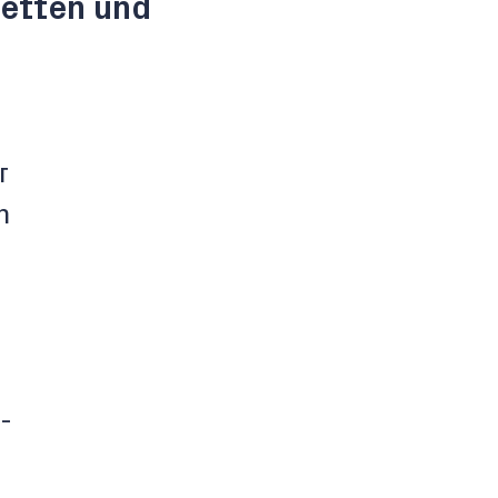
ketten und
r
n
-