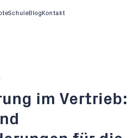
ote
Schule
Blog
Kontakt
F
rung im Vertrieb:
und