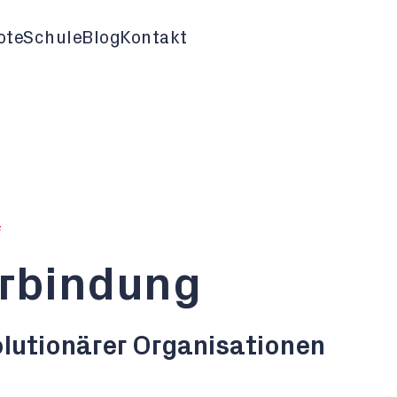
ote
Schule
Blog
Kontakt
F
erbindung
olutionärer Organisationen