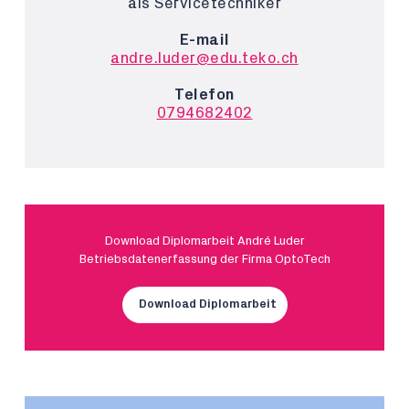
als Servicetechniker
E-mail
andre.luder@edu.teko.ch
Telefon
0794682402
Download Diplomarbeit André Luder
Betriebsdatenerfassung der Firma OptoTech
Download Diplomarbeit