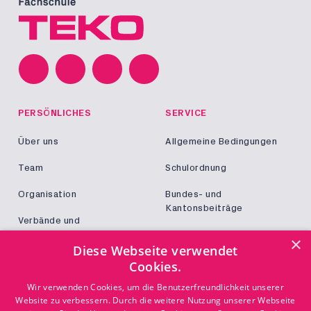
PERSÖNLICHES
SERVICE
Über uns
Allgemeine Bedingungen
Team
Schulordnung
Organisation
Bundes- und
Kantonsbeiträge
Verbände und
Kooperationen
Militär und Zivildienst
×
Diese Webseite verwendet
Jobs
Cookies.
Login
KONTAKT
Wir verwenden Cookies, um die Benutzerfreundlichkeit unserer
Website zu verbessern. Durch die weitere Nutzung unserer Webseite