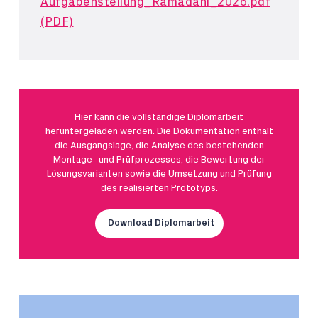
Aufgabenstellung_Ramadani_2026.pdf
(PDF)
Hier kann die vollständige Diplomarbeit
heruntergeladen werden. Die Dokumentation enthält
die Ausgangslage, die Analyse des bestehenden
Montage- und Prüfprozesses, die Bewertung der
Lösungsvarianten sowie die Umsetzung und Prüfung
des realisierten Prototyps.
Download Diplomarbeit