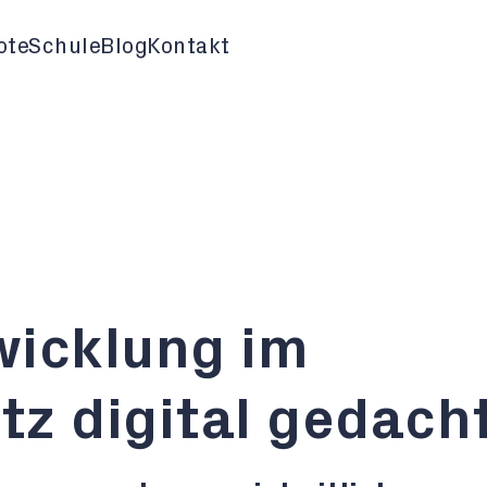
ote
Schule
Blog
Kontakt
wicklung im
z digital gedach