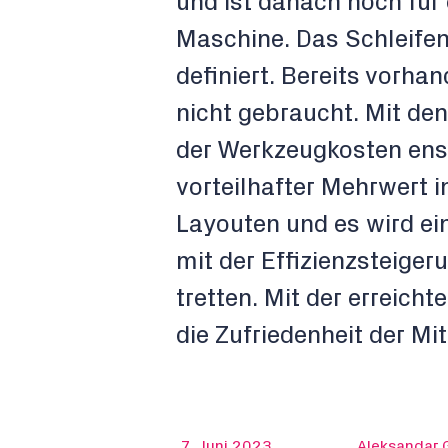
und ist danach noch für 
Maschine. Das Schleifen
definiert. Bereits vorh
nicht gebraucht. Mit de
der Werkzeugkosten enst
vorteilhafter Mehrwert 
Layouten und es wird e
mit der Effizienzsteiger
tretten. Mit der erreich
die Zufriedenheit der M
7. Juni 2023
Aleksandar 