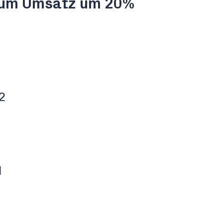
zum Umsatz um 20%
2
d