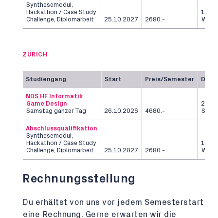
Synthesemodul,
Hackathon / Case Study
12
Challenge, Diplomarbeit
25.10.2027
2680.-
Woch
ZÜRICH
Studiengang
Start
Preis/Semester
Daue
NDS HF Informatik
Game Design
2
Samstag ganzer Tag
26.10.2026
4680.-
Seme
Abschlussqualifikation
Synthesemodul,
Hackathon / Case Study
12
Challenge, Diplomarbeit
25.10.2027
2680.-
Woch
Rechnungsstellung
Du erhältst von uns vor jedem Semesterstart
eine Rechnung. Gerne erwarten wir die