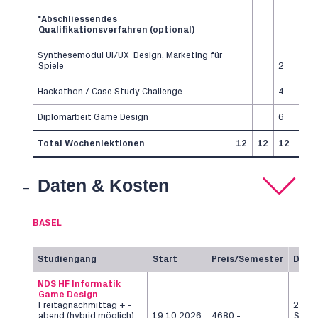
*Abschliessendes
Qualifikationsverfahren (optional)
Synthesemodul UI/UX-Design, Marketing für
Spiele
2
Hackathon / Case Study Challenge
4
Diplomarbeit Game Design
6
Total Wochenlektionen
12
12
12
Daten & Kosten
BASEL
Studiengang
Start
Preis/Semester
Daue
NDS HF Informatik
Game Design
Freitagnachmittag + -
2
abend (hybrid möglich)
19.10.2026
4680.-
Seme