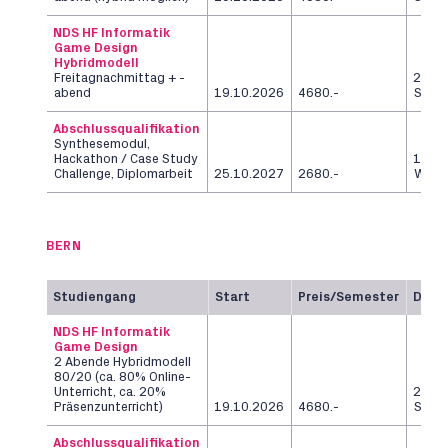
NDS HF Informatik
Game Design
Hybridmodell
Freitagnachmittag + -
2
abend
19.10.2026
4680.-
Seme
Abschlussqualifikation
Synthesemodul,
Hackathon / Case Study
12
Challenge, Diplomarbeit
25.10.2027
2680.-
Woch
BERN
Studiengang
Start
Preis/Semester
Daue
NDS HF Informatik
Game Design
2 Abende Hybridmodell
80/20 (ca. 80% Online-
Unterricht, ca. 20%
2
Präsenzunterricht)
19.10.2026
4680.-
Seme
Abschlussqualifikation