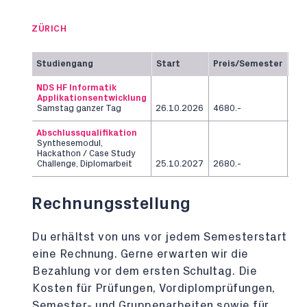
ZÜRICH
Studiengang
Start
Preis/Semester
Da
NDS HF Informatik
Applikationsentwicklung
2
Samstag ganzer Tag
26.10.2026
4680.-
Se
Abschlussqualifikation
Synthesemodul,
Hackathon / Case Study
12
Challenge, Diplomarbeit
25.10.2027
2680.-
Wo
Rechnungsstellung
Du erhältst von uns vor jedem Semesterstart
eine Rechnung. Gerne erwarten wir die
Bezahlung vor dem ersten Schultag. Die
Kosten für Prüfungen, Vordiplomprüfungen,
Semester- und Gruppenarbeiten sowie für