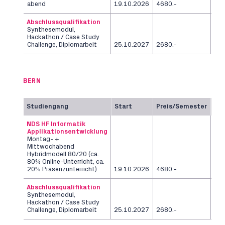
abend
19.10.2026
4680.-
Se
Abschlussqualifikation
Synthesemodul,
Hackathon / Case Study
12
Challenge, Diplomarbeit
25.10.2027
2680.-
Wo
BERN
Studiengang
Start
Preis/Semester
Da
NDS HF Informatik
Applikationsentwicklung
Montag- +
Mittwochabend
Hybridmodell 80/20 (ca.
80% Online-Unterricht, ca.
2
20% Präsenzunterricht)
19.10.2026
4680.-
Se
Abschlussqualifikation
Synthesemodul,
Hackathon / Case Study
12
Challenge, Diplomarbeit
25.10.2027
2680.-
Wo