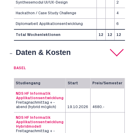
Synthesemodul UI/UX-Design
2
Hackathon / Case Study Challenge
4
Diplomarbeit Applikationsentwicklung
6
Total Wochenlektionen
12
12
12
Daten & Kosten
BASEL
Studiengang
Start
Preis/Semester
Da
NDS HF Informatik
Applikationsentwicklung
Freitagnachmittag + -
2
abend (hybrid möglich)
19.10.2026
4680.-
Se
NDS HF Informatik
Applikationsentwicklung
Hybridmodell
Freitagnachmittag + -
2