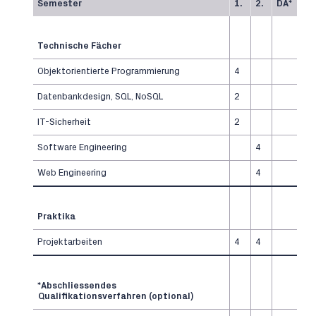
Semester
1.
2.
DA*
Technische Fächer
Objektorientierte Programmierung
4
Datenbankdesign, SQL, NoSQL
2
IT-Sicherheit
2
Software Engineering
4
Web Engineering
4
Praktika
Projektarbeiten
4
4
*Abschliessendes
Qualifikationsverfahren (optional)