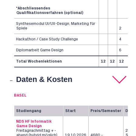
*Abschliessendes
Qualifikationsverfahren (optional)
Synthesemodul UI/UX-Design, Marketing für
Spiele
2
Hackathon / Case Study Challenge
4
Diplomarbeit Game Design
6
Total Wochenlektionen
12
12
12
Daten & Kosten
BASEL
Studiengang
Start
Preis/Semester
Daue
NDS HF Informatik
Game Design
Freitagnachmittag + -
2
abend (hybrid möglich)
19.10.2026
4680.-
Seme