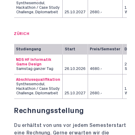
Synthesemodul,
Hackathon / Case Study
12
Challenge, Diplomarbeit
25.10.2027
2680.-
Woch
ZÜRICH
Studiengang
Start
Preis/Semester
Daue
NDS HF Informatik
Game Design
2
Samstag ganzer Tag
26.10.2026
4680.-
Seme
Abschlussqualifikation
Synthesemodul,
Hackathon / Case Study
12
Challenge, Diplomarbeit
25.10.2027
2680.-
Woch
Rechnungsstellung
Du erhältst von uns vor jedem Semesterstart
eine Rechnung. Gerne erwarten wir die