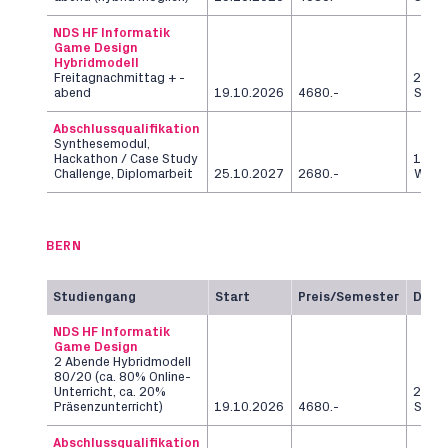
NDS HF Informatik
Game Design
Hybridmodell
Freitagnachmittag + -
2
abend
19.10.2026
4680.-
Seme
Abschlussqualifikation
Synthesemodul,
Hackathon / Case Study
12
Challenge, Diplomarbeit
25.10.2027
2680.-
Woch
BERN
Studiengang
Start
Preis/Semester
Daue
NDS HF Informatik
Game Design
2 Abende Hybridmodell
80/20 (ca. 80% Online-
Unterricht, ca. 20%
2
Präsenzunterricht)
19.10.2026
4680.-
Seme
Abschlussqualifikation