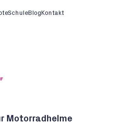
ote
Schule
Blog
Kontakt
HF
ür Motorradhelme