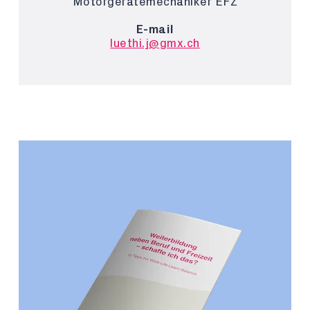
Motorgerätemechaniker EFZ
E-mail
luethi.j@gmx.ch