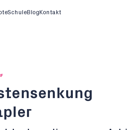
ote
Schule
Blog
Kontakt
HF
ostensenkung
apler