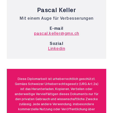
Pascal Keller
Mit einem Auge für Verbesserungen
E-mail
pascal.keller@gmx.ch
Sozial
Linkedin
Diese Diplomarbeit ist urheberrechtlich geschützt.
Gemäss Schweizer Urheberrechtsgesetz (URG Art.2a)
ist das Herunterladen, Kopieren, Verteilen oder
anderweitige Vervielfältigen dieses Dokuments nur für
den privaten Gebrauch und wissenschaftliche Zwecke
zulässig. Jede andere Verwendung, insbesondere
kommerzielle Nutzung oder Veröffentlichung über