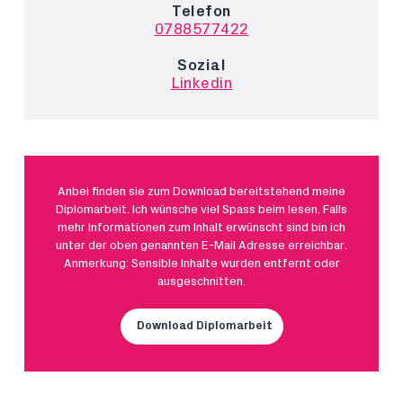
Telefon
0788577422
Sozial
Linkedin
Anbei finden sie zum Download bereitstehend meine
Diplomarbeit. Ich wünsche viel Spass beim lesen. Falls
mehr Informationen zum Inhalt erwünscht sind bin ich
unter der oben genannten E-Mail Adresse erreichbar.
Anmerkung: Sensible Inhalte wurden entfernt oder
ausgeschnitten.
Download Diplomarbeit