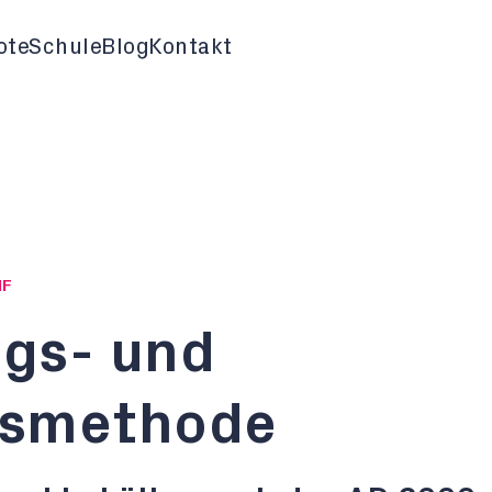
ote
Schule
Blog
Kontakt
HF
gs- und
gsmethode