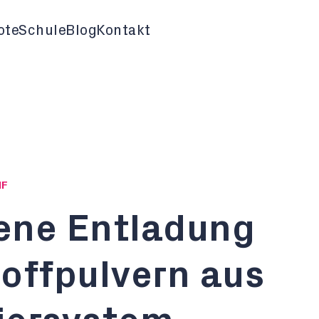
ote
Schule
Blog
Kontakt
HF
ene Entladung
offpulvern aus