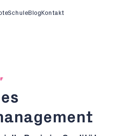
ote
Schule
Blog
Kontakt
HF
nes
smanagement