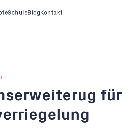
ote
Schule
Blog
Kontakt
HF
nserweiterug für
erriegelung