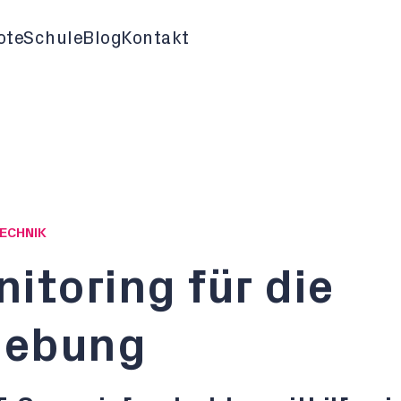
ote
Schule
Blog
Kontakt
TECHNIK
itoring für die
gebung