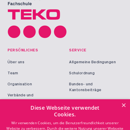
PERSÖNLICHES
SERVICE
Über uns
Allgemeine Bedingungen
Team
Schulordnung
Organisation
Bundes- und
Kantonsbeiträge
Verbände und
Kooperationen
Militär und Zivildienst
×
Diese Webseite verwendet
Jobs
Cookies.
Login
KONTAKT
Wir verwenden Cookies, um die Benutzerfreundlichkeit unserer
Website zu verbessern. Durch die weitere Nutzung unserer Webseite