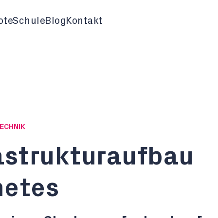
ote
Schule
Blog
Kontakt
TECHNIK
astrukturaufbau
netes