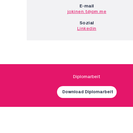
E-mail
jokinen.t@pm.me
Sozial
Linkedin
Diplomarbeit
Download Diplomarbeit