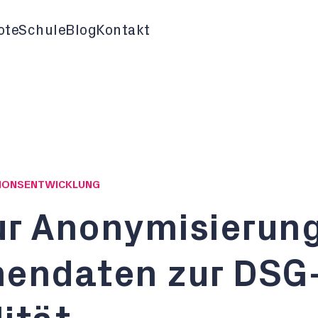
ote
Schule
Blog
Kontakt
ATIONSENTWICKLUNG
ur Anonymisierun
nendaten zur DSG