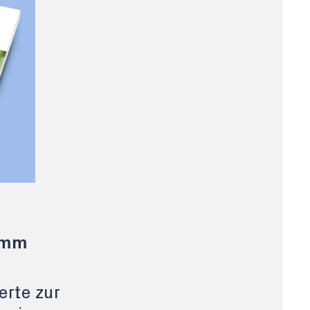
amm
erte zur