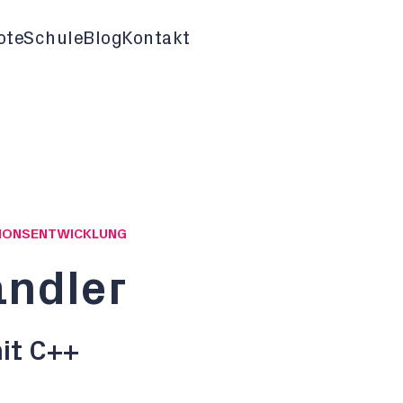
ote
Schule
Blog
Kontakt
ATIONSENTWICKLUNG
andler
it C++