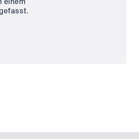
n einem
efasst.