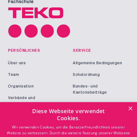
PERSÖNLICHES
SERVICE
Über uns
Allgemeine Bedingungen
Team
Schulordnung
Organisation
Bundes- und
Kantonsbeiträge
Verbände und
Kooperationen
Militär und Zivildienst
×
Diese Webseite verwendet
Jobs
Cookies.
Login
KONTAKT
Wir verwenden Cookies, um die Benutzerfreundlichkeit unserer
Website zu verbessern. Durch die weitere Nutzung unserer Webseite